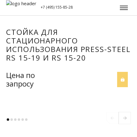
+7 (495) 155-85-28
СТОЙКА ДЛЯ
ЗАПОЛНИТЕ ФОРМУ ДЛЯ
ЗАПИШИТЕСЬ НА СТАЖИРОВКУ
СТАЦИОНАРНОГО
СКАЧИВАНИЯ
Заполните форму, и если ваша специальность окажется
ИСПОЛЬЗОВАНИЯ PRESS-STEEL
подходящей, мы с вами свяжемся
Скачивание документа начнется сразу после отправки
RS 15-19 И RS 15-20
контактных данных
Ваше имя
Ваше имя
Цена по
запросу
Ваш номер телефона
Ваш номер телефона
Вакансия
Ваш Email