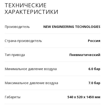
ТЕХНИЧЕСКИЕ
Нажимая на кнопку, вы соглашаетесь на
ХАРАКТЕРИСТИКИ
обработку персональных данных
Нажимая на кнопку, вы соглашаетесь на
обработку персональных данных
Производитель
NEW ENGINEERING TECHNOLOGIES
ОСТАВИТЬ ЗАЯВКУ
ОСТАВИТЬ ЗАЯВКУ
Страна-производитель
Россия
Тип привода
Пневматический
Минимальное давление воздуха
6.0 бар
Максимальное давление воздуха
7.0 бар
Габариты
540 х 520 х 1450 мм